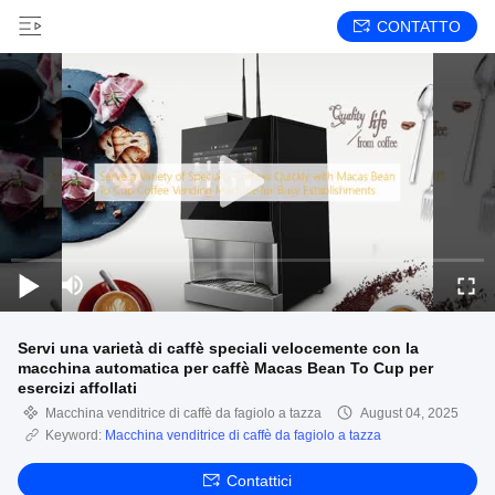
CONTATTO
Servi una varietà di caffè speciali velocemente con la
macchina automatica per caffè Macas Bean To Cup per
esercizi affollati
Macchina venditrice di caffè da fagiolo a tazza
August 04, 2025
Keyword:
Macchina venditrice di caffè da fagiolo a tazza
Contattici