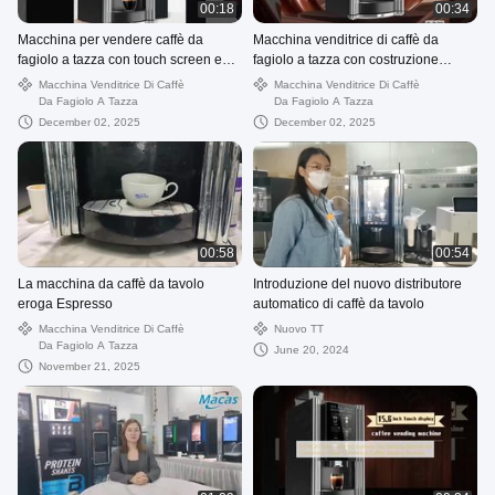
00:18
00:34
Macchina per vendere caffè da
Macchina venditrice di caffè da
fagiolo a tazza con touch screen e
fagiolo a tazza con costruzione
pressione regolabile adatta a
robusta e tecnologia avanzata di
Macchina Venditrice Di Caffè
Macchina Venditrice Di Caffè
commercio e ufficio
estrazione del caffè per un sapore
Da Fagiolo A Tazza
Da Fagiolo A Tazza
costante
December 02, 2025
December 02, 2025
00:58
00:54
La macchina da caffè da tavolo
Introduzione del nuovo distributore
eroga Espresso
automatico di caffè da tavolo
Macchina Venditrice Di Caffè
Nuovo TT
Da Fagiolo A Tazza
June 20, 2024
November 21, 2025