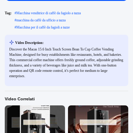
Tag:
#
Macchina venditrice di caffè da fagiolo a tazza
#
macchina da caffè da ufficio a tazza
#
Macchina per il caffè da fagioli a tazze
Video Description:
Discover the Macas 15.6 Inch Touch Screen Bean To Cup Coffee Vending
Machine, designed for busy establishments like restaurants, hotels, and bakeries.
This commercial coffee machine offers freshly ground coffee, adjustable grinding
thickness, and a variety of beverages like juice and milk tea. With one-button
operation and QR code remote control, it’s perfect for medium to large
enterprises.
Video Correlati